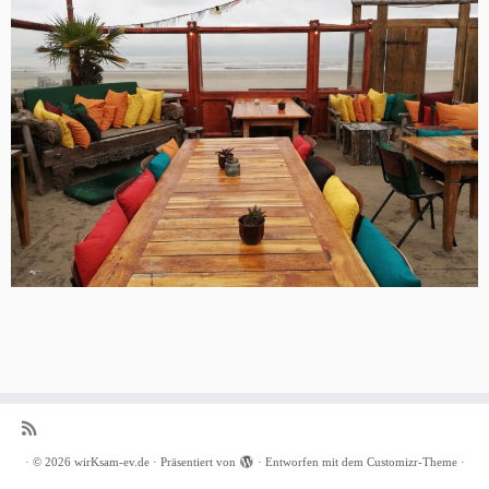
·
© 2026
wirKsam-ev.de
·
Präsentiert von
·
Entworfen mit dem
Customizr-Theme
·