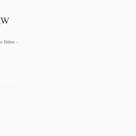
NRW
ie Bühne –