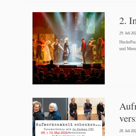
2. I
29. Juli 20
HuckePac
und Mens
Auf
vers
28. Juli 20