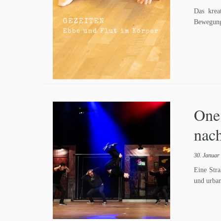
Das krea
Bewegung
One
nac
30. Januar
Eine Stra
und urba