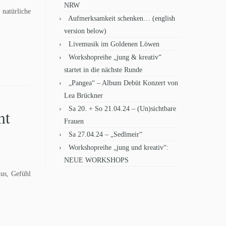
NRW
natürliche
Aufmerksamkeit schenken… (english
version below)
Livemusik im Goldenen Löwen
Workshopreihe „jung & kreativ“
startet in die nächste Runde
„Pangea“ – Album Debüt Konzert von
Lea Brückner
Sa 20. + So 21.04.24 – (Un)sichtbare
mt
Frauen
Sa 27.04.24 – „Sedlmeir“
Workshopreihe „jung und kreativ“:
NEUE WORKSHOPS
mus, Gefühl