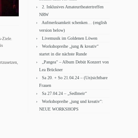
2. Inklusives Amateurtheatertreffen
NRW
Aufmerksamkeit schenken… (english
version below)
Livemusik im Goldenen Löwen
-Ziele.
is
Workshopreihe „jung & kreativ“
startet in die nächste Runde
„Pangea“ – Album Debüt Konzert von
rtzusetzen,
Lea Brückner
Sa 20. + So 21.04.24 – (Un)sichtbare
Frauen
Sa 27.04.24 – „Sedlmeir“
Workshopreihe „jung und kreativ“:
NEUE WORKSHOPS