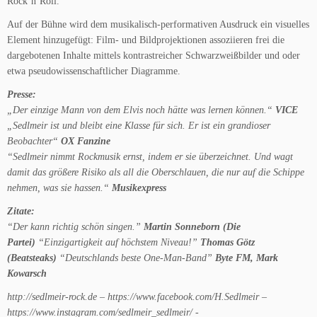
Rock’n’Roll.
Auf der Bühne wird dem musikalisch-performativen Ausdruck ein visuelles
Element hinzugefügt: Film- und Bildprojektionen assoziieren frei die
dargebotenen Inhalte mittels kontrastreicher Schwarzweißbilder und oder
etwa pseudowissenschaftlicher Diagramme.
Presse:
„Der einzige Mann von dem Elvis noch hätte was lernen können.“
VICE
„Sedlmeir ist und bleibt eine Klasse für sich. Er ist ein grandioser
Beobachter“
OX Fanzine
“Sedlmeir nimmt Rockmusik ernst, indem er sie überzeichnet. Und wagt
damit das größere Risiko als all die Oberschlauen, die nur auf die Schippe
nehmen, was sie hassen.“
Musikexpress
Zitate:
“Der kann richtig schön singen.”
Martin Sonneborn (Die
Partei)
“Einzigartigkeit auf höchstem Niveau!”
Thomas Götz
(Beatsteaks)
“Deutschlands beste One-Man-Band”
Byte FM, Mark
Kowarsch
http://sedlmeir-rock.de – https://www.facebook.com/H.Sedlmeir –
https://www.instagram.com/sedlmeir_sedlmeir/ -