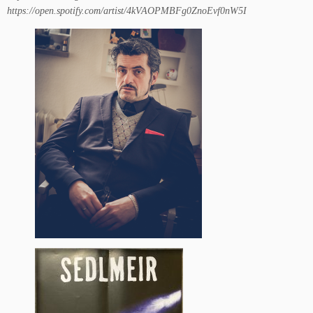
https://open.spotify.com/artist/4kVAOPMBFg0ZnoEvf0nW5I