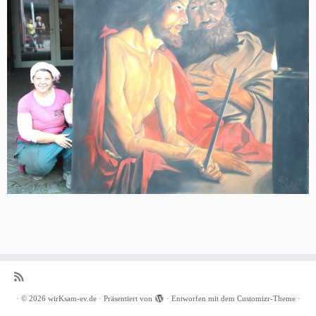
·
© 2026
wirKsam-ev.de
·
Präsentiert von
·
Entworfen mit dem
Customizr-Theme
·