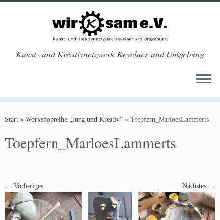
Kunst- und Kreativnetzwerk Kevelaer und Umgebung
Zum
Inhalt
Start
»
Workshopreihe „Jung und Kreativ“
»
Toepfern_MarloesLammerts
springen
Toepfern_MarloesLammerts
← Vorheriges
Nächstes →