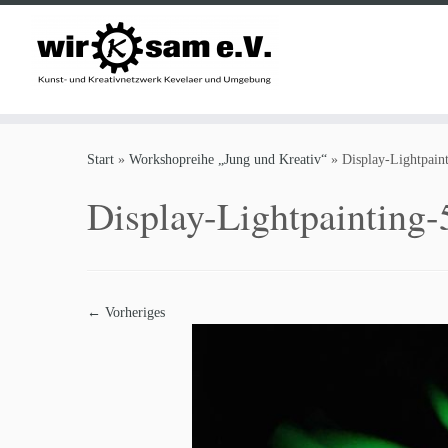
Zum
Inhalt
Start
»
Workshopreihe „Jung und Kreativ“
»
Display-Lightpain
springen
Display-Lightpainting
← Vorheriges