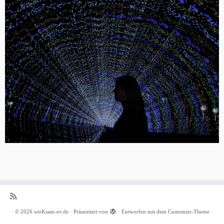
·
© 2026
wirKsam-ev.de
·
Präsentiert von
·
Entworfen mit dem
Customizr-Theme
·