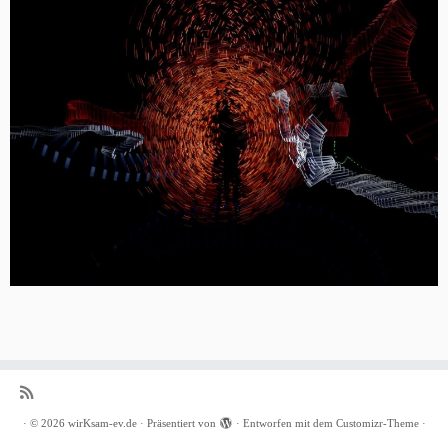
·
© 2026
wirKsam-ev.de
·
Präsentiert von
·
Entworfen mit dem
Customizr-Theme
·