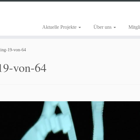
Aktuelle Projekte
Über uns
Mitgl
ting-19-von-64
-19-von-64