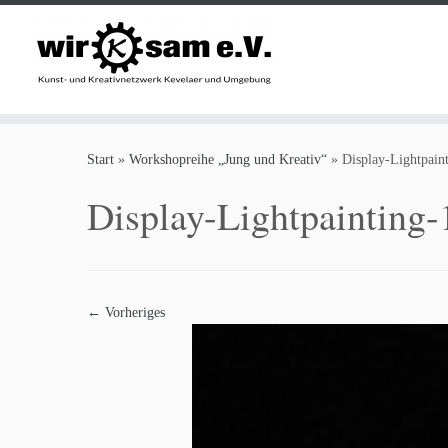
Zum
Inhalt
Start
»
Workshopreihe „Jung und Kreativ“
»
Display-Lightpain
springen
Display-Lightpainting
← Vorheriges