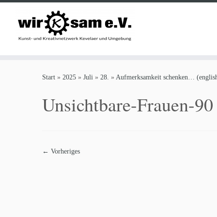
Zum
Inhalt
Start
»
2025
»
Juli
»
28.
»
Aufmerksamkeit schenken… (english
springen
Unsichtbare-Frauen-90
← Vorheriges