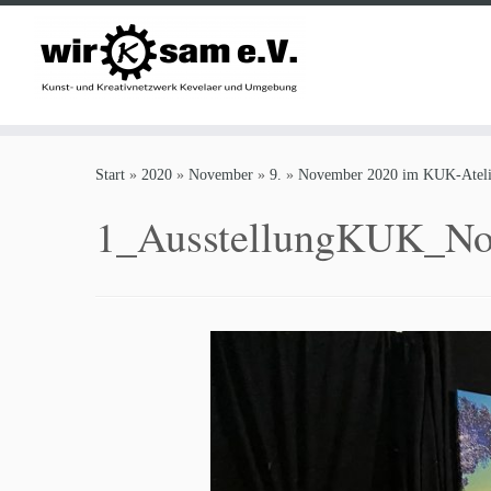
Zum
Inhalt
Start
»
2020
»
November
»
9.
»
November 2020 im KUK-Atelie
springen
1_AusstellungKUK_No