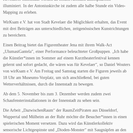
illuminiert. In der Antoniuskirche ist zudem alle halbe Stunde ein Video-
Mapping zu erleben.
WirKsam e.V. hat von Stadt Kevelaer die Möglichkeit erhalten, das Event
mit drei Beiträgen aus unterschiedlichen, zeitgenössischen Kunstrichtungen
zu bereichern.
Einen Beitrag bietet das Figurentheater Jena mit ihrem Walk-Act
„UlumasiGantela“, einer Performance beleuchteter Großpuppen. „Ich habe
die Künstler*innen im Sommer auf einem Kurztheaterfestival kennen
gelernt und sofort gedacht, die wären was für Kevelaer“, so Daniel Wouters
von wirKsam e.V. Am Freitag und Samstag starten die Figuren jeweils ab
18 Uhr am Museums-Vorplatz, um sich anschließend, bei guten
Wetterverhältnissen, durch die Innenstadt zu bewegen.
Ab dem 5. November bis zum 3. Dezember werden zudem zwei
Schaufensterinstallationen in der Innenstadt zu sehen sein.
Die Arbeit „DazwischenRaum“ der RaumZeitPiraten aus Düsseldorf,
Wuppertal und Mülheim an der Ruhr möchte die Besucher*innen in einen
spielerischen Moment versetzen. Dazu wird das Künstlerkollektiv
sensorische Lichtgespinste und „Dioden-Monster“ mit Saugnäpfen an den