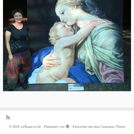
·
© 2026
wirKsam-ev.de
·
Präsentiert von
·
Entworfen mit dem
Customizr-Theme
·