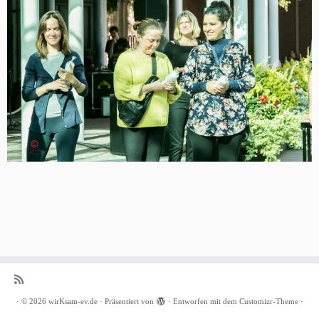
·
© 2026
wirKsam-ev.de
·
Präsentiert von
·
Entworfen mit dem
Customizr-Theme
·