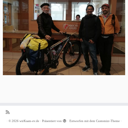
·
© 2026
wirKsam-ev.de
·
Präsentiert von
·
Entworfen mit dem
Customizr-Theme
·