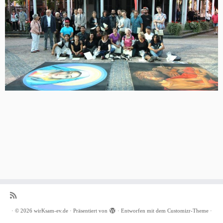
·
© 2026
wirKsam-ev.de
·
Präsentiert von
·
Entworfen mit dem
Customizr-Theme
·