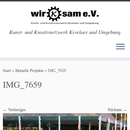
Kunst- und Kreativnetzwerk Kevelaer und Umgebung
Zum
Inhalt
Start
»
Aktuelle Projekte
»
IMG_7659
springen
IMG_7659
← Vorheriges
Nächstes →