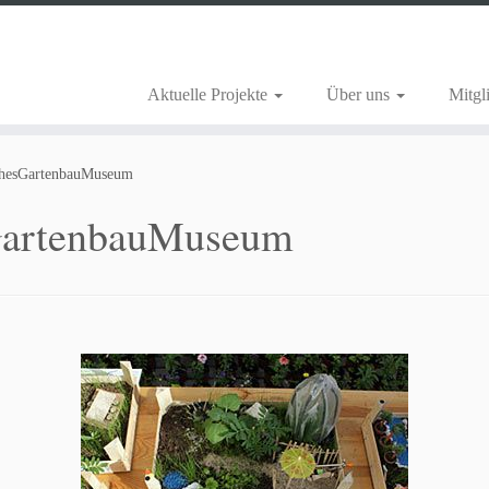
Aktuelle Projekte
Über uns
Mitgl
chesGartenbauMuseum
GartenbauMuseum