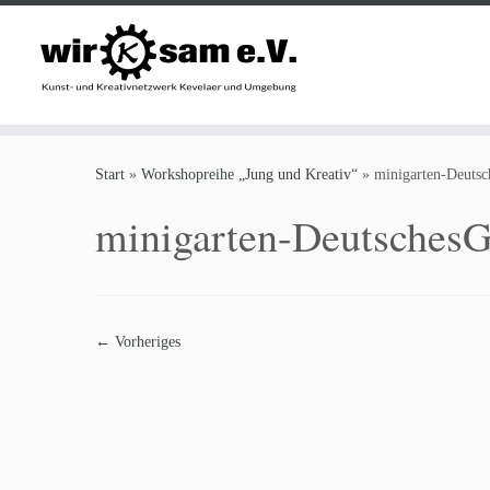
Zum
Inhalt
Start
»
Workshopreihe „Jung und Kreativ“
»
minigarten-Deuts
springen
minigarten-Deutsches
← Vorheriges