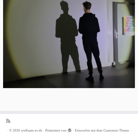
·
© 2026
wirKsam-ev.de
·
Präsentiert von
·
Entworfen mit dem
Customizr-Theme
·