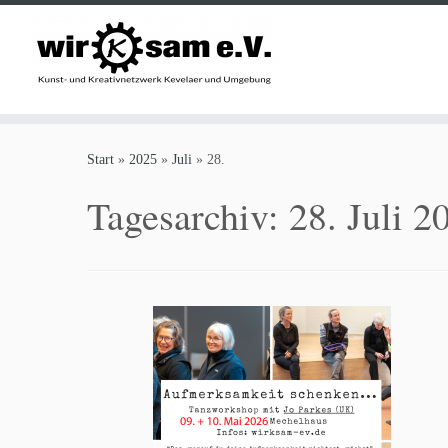
Zum
Inhalt
Start
»
2025
»
Juli
»
28.
springen
Tagesarchiv:
28. Juli 2