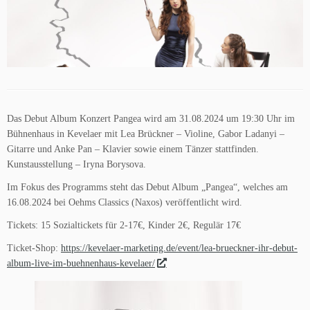
Das Debut Album Konzert Pangea wird am 31.08.2024 um 19:30 Uhr im
Bühnenhaus in Kevelaer mit Lea Brückner – Violine, Gabor Ladanyi –
Gitarre und Anke Pan – Klavier sowie einem Tänzer stattfinden.
Kunstausstellung – Iryna Borysova.
Im Fokus des Programms steht das Debut Album „Pangea“, welches am
16.08.2024 bei Oehms Classics (Naxos) veröffentlicht wird.
Tickets: 15 Sozialtickets für 2-17€, Kinder 2€, Regulär 17€
Ticket-Shop:
https://kevelaer-marketing.de/event/lea-brueckner-ihr-debut-
album-live-im-buehnenhaus-kevelaer/