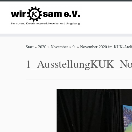
Zum
Inhalt
Start
»
2020
»
November
»
9.
»
November 2020 im KUK-Atelie
springen
1_AusstellungKUK_No