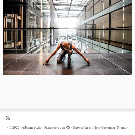
·
© 2026
wirKsam-ev.de
·
Präsentiert von
·
Entworfen mit dem
Customizr-Theme
·