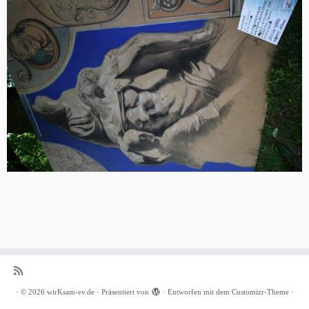
·
© 2026
wirKsam-ev.de
·
Präsentiert von
·
Entworfen mit dem
Customizr-Theme
·