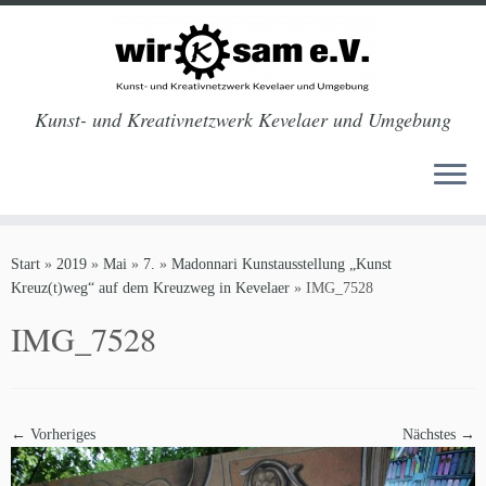
Kunst- und Kreativnetzwerk Kevelaer und Umgebung
Zum
Inhalt
Start
»
2019
»
Mai
»
7.
»
Madonnari Kunstausstellung „Kunst
springen
Kreuz(t)weg“ auf dem Kreuzweg in Kevelaer
»
IMG_7528
IMG_7528
← Vorheriges
Nächstes →